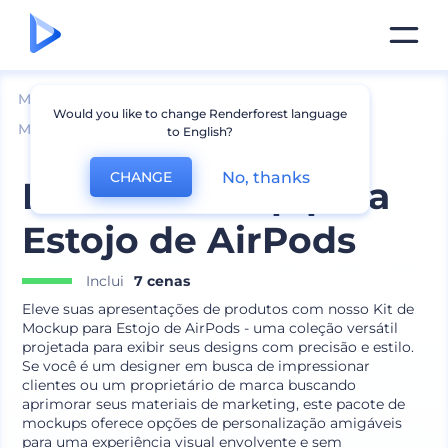
Mockups
Aparelhos
Would you like to change Renderforest language
Mockup de Acessórios para Aparelhos
to English?
No, thanks
CHANGE
Kit de Mockup para
Estojo de AirPods
Inclui
7 cenas
Eleve suas apresentações de produtos com nosso Kit de
Mockup para Estojo de AirPods - uma coleção versátil
projetada para exibir seus designs com precisão e estilo.
Se você é um designer em busca de impressionar
clientes ou um proprietário de marca buscando
aprimorar seus materiais de marketing, este pacote de
mockups oferece opções de personalização amigáveis
para uma experiência visual envolvente e sem