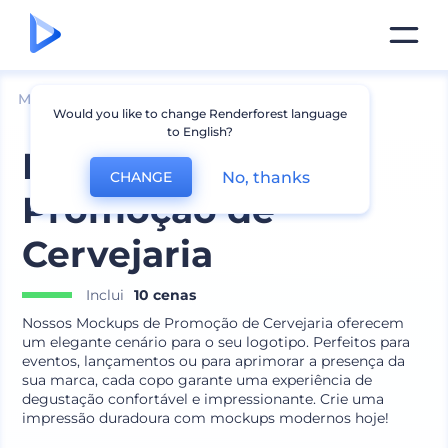
Mockups
Produtos
Mockup de Copos
Would you like to change Renderforest language
to English?
Mockups de
No, thanks
CHANGE
Promoção de
Cervejaria
Inclui
10 cenas
Nossos Mockups de Promoção de Cervejaria oferecem
um elegante cenário para o seu logotipo. Perfeitos para
eventos, lançamentos ou para aprimorar a presença da
sua marca, cada copo garante uma experiência de
degustação confortável e impressionante. Crie uma
impressão duradoura com mockups modernos hoje!