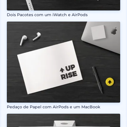
Dois Pacotes com um iWatch e AirPods
Pedaço de Papel com AirPods e um MacBook