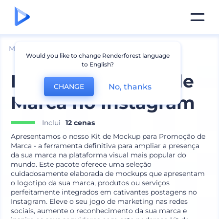
Mockups
Aparelhos
Mockup de iPhone
Would you like to change Renderforest language
to English?
Kit de Promoção de
No, thanks
CHANGE
Marca no Instagram
Inclui
12 cenas
Apresentamos o nosso Kit de Mockup para Promoção de
Marca - a ferramenta definitiva para ampliar a presença
da sua marca na plataforma visual mais popular do
mundo. Este pacote oferece uma seleção
cuidadosamente elaborada de mockups que apresentam
o logotipo da sua marca, produtos ou serviços
perfeitamente integrados em cativantes postagens no
Instagram. Eleve o seu jogo de marketing nas redes
sociais, aumente o reconhecimento da sua marca e