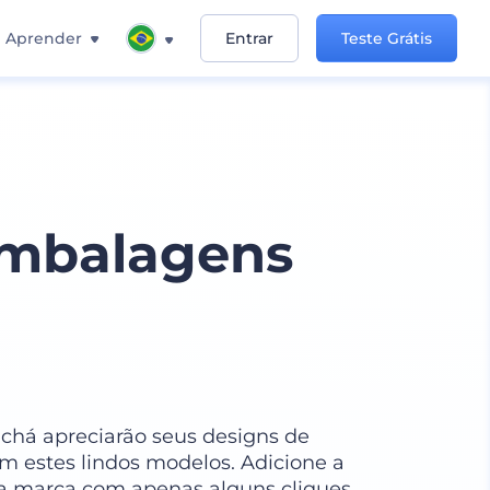
Aprender
Entrar
Teste Grátis
Embalagens
 chá apreciarão seus designs de
 estes lindos modelos. Adicione a
a marca com apenas alguns cliques.