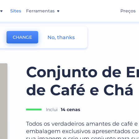
Sites
Ferramentas
Preços
No, thanks
CHANGE
Conjunto de 
de Café e Chá
Inclui
14 cenas
Todos os verdadeiros amantes de café e
embalagem exclusivos apresentados com
sua imagem e crie um conjunto para su