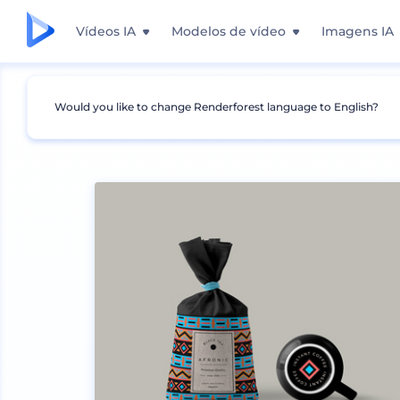
Vídeos IA
Modelos de vídeo
Imagens IA
Would you like to change Renderforest language to English?
Mockups
Produtos
Mockup de Caneca