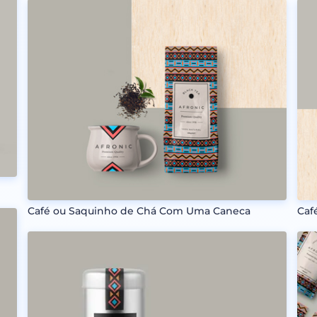
Café ou Saquinho de Chá Com Uma Caneca
Caf