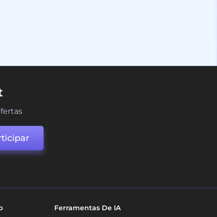
t
fertas
ticipar
o
Ferramentas De IA