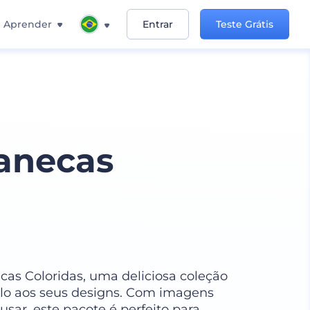
Aprender
Entrar
Teste Grátis
anecas
s Coloridas, uma deliciosa coleção
ilo aos seus designs. Com imagens
usar, este pacote é perfeito para