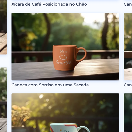
Can
Xícara de Café Posicionada no Chão
Can
Caneca com Sorriso em uma Sacada