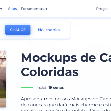
Sites
Ferramentas
Preços
No, thanks
CHANGE
Mockups de C
Coloridas
Inclui
19 cenas
Apresentamos nossos Mockups de Caneca
de canecas que dará mais charme e est
em alta resolução e templates fáceis de 