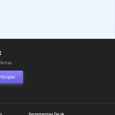
t
fertas
ticipar
o
Ferramentas De IA