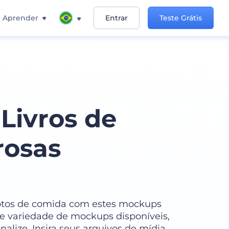
Aprender
Entrar
Teste Grátis
Livros de
rosas
 fotos de comida com estes mockups
de variedade de mockups disponíveis,
nalize. Insira seus arquivos de mídia