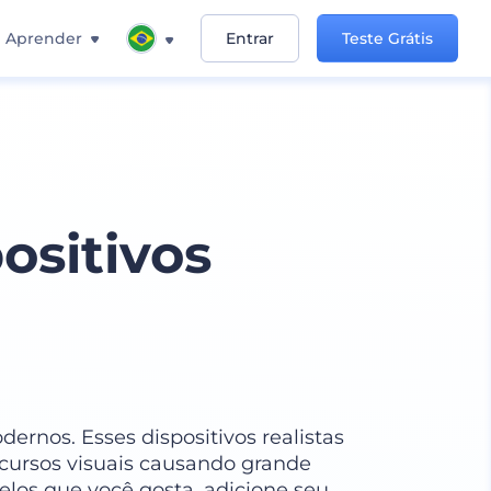
Aprender
Entrar
Teste Grátis
ositivos
ernos. Esses dispositivos realistas
cursos visuais causando grande
elos que você gosta, adicione seu