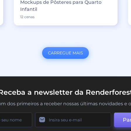
Mockups de Pôsteres para Quarto
Infantil
12 cenas
CARREGUE MAIS
Receba a newsletter da Renderfores
um dos primeiros a receber nossas últimas novidades e o
Par