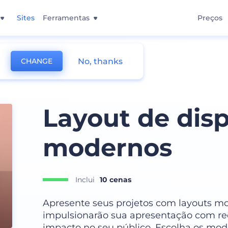
Sites
Ferramentas
Preços
No, thanks
CHANGE
Layout de disp
modernos
Inclui
10 cenas
Apresente seus projetos com layouts mod
impulsionarão sua apresentação com re
impacto no seu público. Escolha os mod