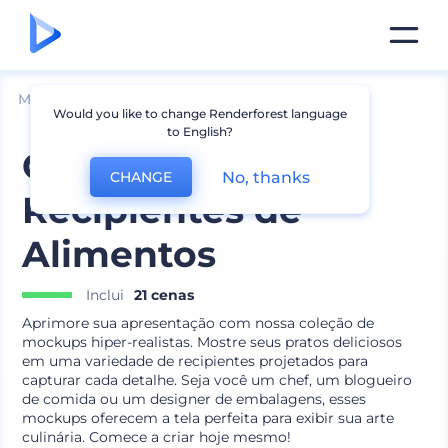
Mockups
Impressão
Mockup de Adesivos
Would you like to change Renderforest language
to English?
Coleção de
No, thanks
CHANGE
Recipientes de
Alimentos
Inclui
21 cenas
Aprimore sua apresentação com nossa coleção de
mockups hiper-realistas. Mostre seus pratos deliciosos
em uma variedade de recipientes projetados para
capturar cada detalhe. Seja você um chef, um blogueiro
de comida ou um designer de embalagens, esses
mockups oferecem a tela perfeita para exibir sua arte
culinária. Comece a criar hoje mesmo!