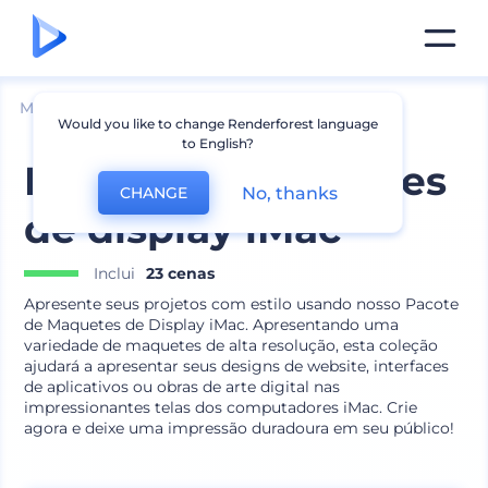
Mockups
Aparelhos
Mockup de Desktop
Would you like to change Renderforest language
to English?
Pacote de maquetes
No, thanks
CHANGE
de display iMac
Inclui
23 cenas
Apresente seus projetos com estilo usando nosso Pacote
de Maquetes de Display iMac. Apresentando uma
variedade de maquetes de alta resolução, esta coleção
ajudará a apresentar seus designs de website, interfaces
de aplicativos ou obras de arte digital nas
impressionantes telas dos computadores iMac. Crie
agora e deixe uma impressão duradoura em seu público!