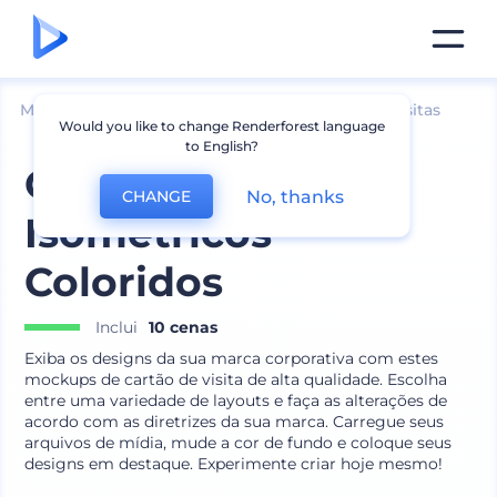
Mockups
Impressão
Mockup de Cartão de Visitas
Would you like to change Renderforest language
to English?
Cartão de Visita
No, thanks
CHANGE
Isométricos
Coloridos
Inclui
10 cenas
Exiba os designs da sua marca corporativa com estes
mockups de cartão de visita de alta qualidade. Escolha
entre uma variedade de layouts e faça as alterações de
acordo com as diretrizes da sua marca. Carregue seus
arquivos de mídia, mude a cor de fundo e coloque seus
designs em destaque. Experimente criar hoje mesmo!