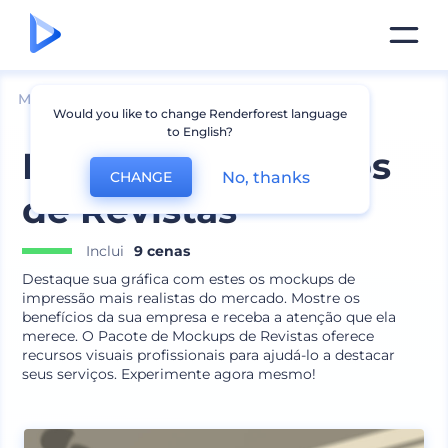
Mockups
Impressão
Mockup de Revista
Would you like to change Renderforest language
to English?
Pacote de Mockups
No, thanks
CHANGE
de Revistas
Inclui
9 cenas
Destaque sua gráfica com estes os mockups de
impressão mais realistas do mercado. Mostre os
benefícios da sua empresa e receba a atenção que ela
merece. O Pacote de Mockups de Revistas oferece
recursos visuais profissionais para ajudá-lo a destacar
seus serviços. Experimente agora mesmo!