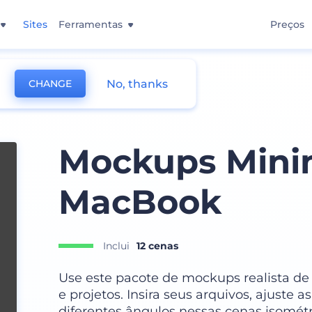
Sites
Ferramentas
Preços
No, thanks
CHANGE
Mockups Minim
MacBook
Inclui
12 cenas
Use este pacote de mockups realista d
e projetos. Insira seus arquivos, ajuste 
diferentes ângulos nessas cenas isomét