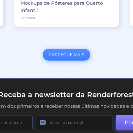
Mockups de Pôsteres para Quarto
Infantil
12 cenas
CARREGUE MAIS
Receba a newsletter da Renderfores
um dos primeiros a receber nossas últimas novidades e o
Par