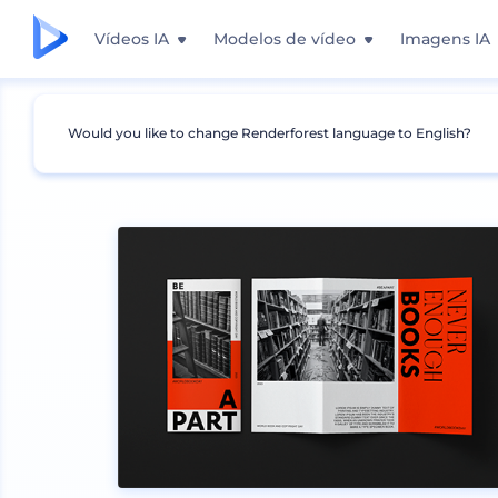
Vídeos IA
Modelos de vídeo
Imagens IA
Would you like to change Renderforest language to English?
Mockups
Impressão
Mockup de Panfleto