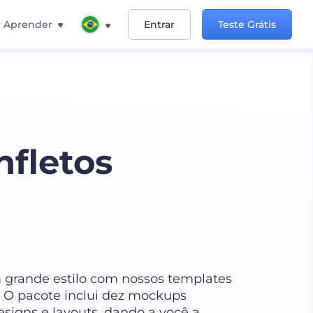
Aprender
Entrar
Teste Grátis
nfletos
 grande estilo com nossos templates
 O pacote inclui dez mockups
signs e layouts, dando a você a