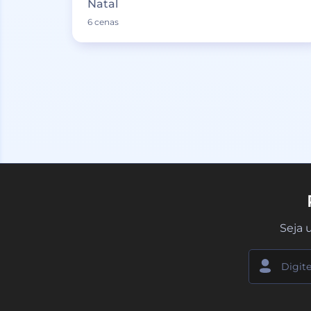
Natal
6 cenas
Seja 