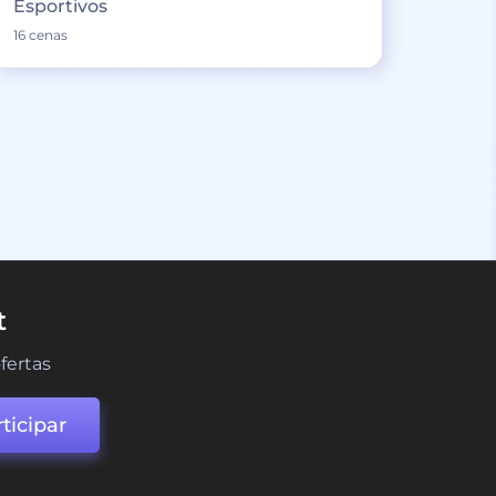
Esportivos
16 cenas
t
fertas
ticipar