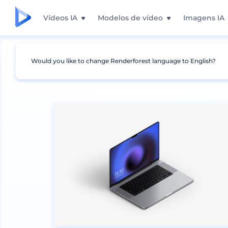
Vídeos IA
Modelos de vídeo
Imagens IA
Would you like to change Renderforest language to English?
Mockups
Aparelhos
Mockup de Laptop