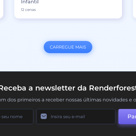
Infantil
12 cenas
CARREGUE MAIS
Receba a newsletter da Renderfores
um dos primeiros a receber nossas últimas novidades e o
Par