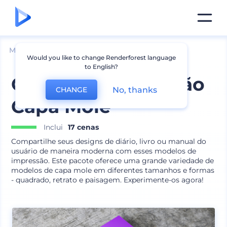
Mockups
Impressão
Mockup de Livro
Would you like to change Renderforest language
to English?
Conjunto Impressão
No, thanks
CHANGE
Capa Mole
Inclui
17 cenas
Compartilhe seus designs de diário, livro ou manual do
usuário de maneira moderna com esses modelos de
impressão. Este pacote oferece uma grande variedade de
modelos de capa mole em diferentes tamanhos e formas
- quadrado, retrato e paisagem. Experimente-os agora!