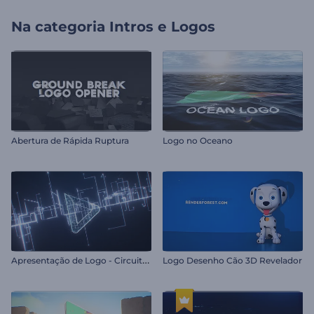
Na categoria
Intros e Logos
Abertura de Rápida Ruptura
Logo no Oceano
A
presentação de Logo - Circuito Digital
Logo Desenho Cão 3D Revelador