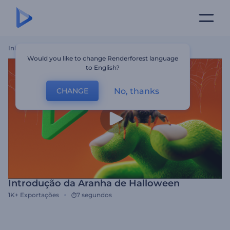
Início
Templates
Introdução Da Aranha De Halloween
Would you like to change Renderforest language
to English?
No, thanks
CHANGE
Introdução da Aranha de Halloween
1K+
Exportações
7 segundos