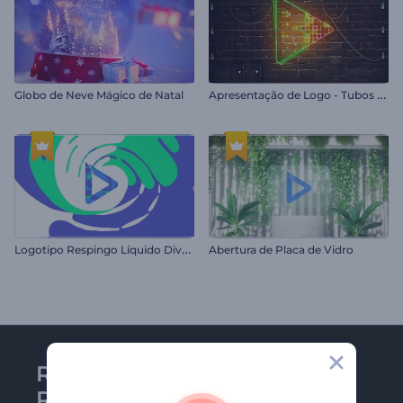
A
presentação de Logo - Tubos Neon
Globo de Neve Mágico de Natal
L
ogotipo Respingo Líquido Divertido
Abertura de Placa de Vidro
Receba a newsletter da
Renderforest