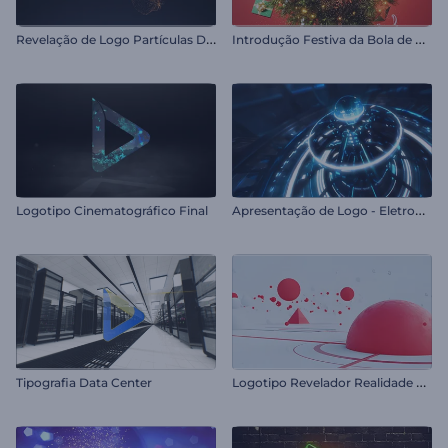
R
evelação de Logo Partículas Douradas
I
ntrodução Festiva da Bola de Natal
A
presentação de Logo - Eletromagnético
Logotipo Cinematográfico Final
L
ogotipo Revelador Realidade Geométrica
Tipografia Data Center