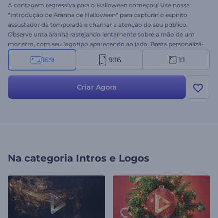
A contagem regressiva para o Halloween começou! Use nossa
"Introdução de Aranha de Halloween" para capturar o espírito
assustador da temporada e chamar a atenção do seu público.
Observe uma aranha rastejando lentamente sobre a mão de um
monstro, com seu logotipo aparecendo ao lado. Basta personalizá-
la adicionando seu logotipo, slogan e uma música de fundo
16:9
9:16
1:1
assustadora. Perfeito para convites de festas de Halloween,
mensagens de boas-vindas, aberturas assustadoras, promoções de
eventos e outros projetos temáticos. Experimente agora mesmo!
Criar Agora
Na categoria
Intros e Logos