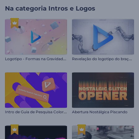
Na categoria
Intros e Logos
L
ogotipo - Formas na Gravidade Zero
R
evelação do logotipo do braço robótico
I
ntro de Guia de Pesquisa Colorida
Abertura Nostálgica Piscando