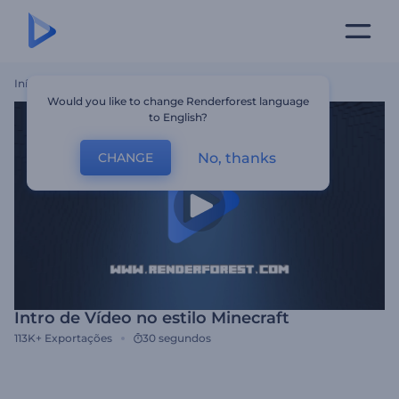
Início
Templates
Intro De Vídeo No Estilo Minecraft
Would you like to change Renderforest language
to English?
No, thanks
CHANGE
Intro de Vídeo no estilo Minecraft
113K+
Exportações
30 segundos