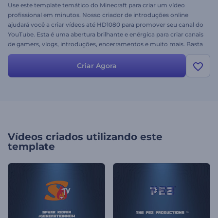
Use este template temático do Minecraft para criar um vídeo
profissional em minutos. Nosso criador de introduções online
ajudará você a criar vídeos até HD1080 para promover seu canal do
YouTube. Esta é uma abertura brilhante e enérgica para criar canais
de gamers, vlogs, introduções, encerramentos e muito mais. Basta
fazer upload do seu logotipo e ele será mostrado no final do vídeo
com o seu slogan. O template apresenta personagens do Minecraft
Criar Agora
e ambiente de 8 bits. Experimente grátis!
Vídeos criados utilizando este
template