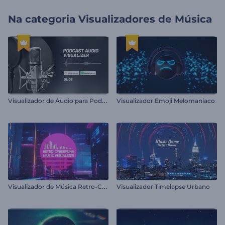
Na categoria
Visualizadores de Música
V
isualizador de Áudio para Podcast
Visualizador Emoji Melomaníaco
V
isualizador de Música Retro-Cyberpunk
Visualizador Timelapse Urbano