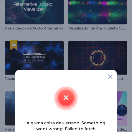
V
isualizador de Áudio Efeito Glitch Dinâmico
Visualizador de Áudio Alternativo
T
ocador de Música com Luzes Escuras
V
isualizador de Áudio - Espectro de Áudio Plano
Alguma coisa deu errado. Something
went wrong. Failed to fetch
V
isualizador de Música para Ambiente de Floresta Sombria
V
isualizador de Lançamento de Álbum de Música