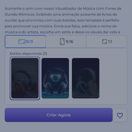
Aumente o som com nosso Visualizador de Música com Fones de
Ouvido Rítmicos. Exibindo uma animação pulsante de fones de
ouvido que sincroniza com suas batidas, este template é perfeito
para promover sua música. Envie sua faixa, adicione o nome da
música e do artista, escolha um estilo e deixe os visuais dar vida à
sua música. Ideal para músicos, DJs, produtores musicais e
16:9
9:16
1:1
YouTubers que querem impulsionar seu canal com novos vídeos
musicais. Crie agora e faça sua música se destacar!
Estilos disponíveis
(3)
Criar Agora