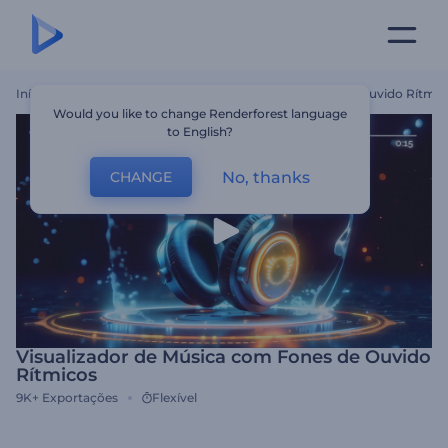
Início
Templates
Visualizador De Música Com Fones De Ouvido Rítmic
Would you like to change Renderforest language
to English?
No, thanks
CHANGE
Visualizador de Música com Fones de Ouvido
Rítmicos
9K+
Exportações
Flexível