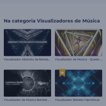
Na categoria
Visualizadores de Música
V
isualizador Abstrato de Batidas Techno
V
isualizador de Música - Queda em Loop
V
isualizador de Música Batidas Luminosas
Visualizador Batidas Hipnóticas