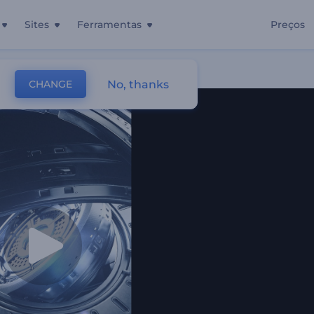
Sites
Ferramentas
Preços
No, thanks
CHANGE