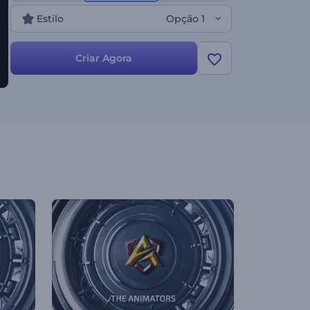
agora!
Estilo
Opção 1
Criar Agora