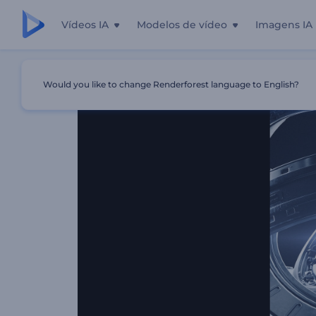
Vídeos IA
Modelos de vídeo
Imagens IA
Início
Templates
Revelação De Logo Tech Em 3D
Would you like to change Renderforest language to English?