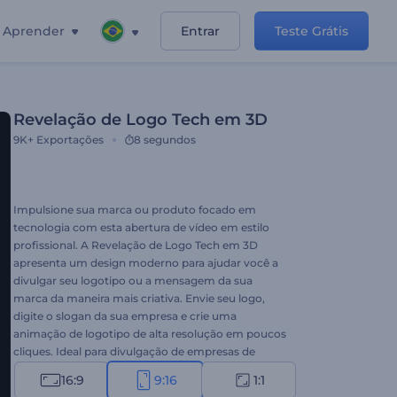
Aprender
Entrar
Teste Grátis
Revelação de Logo Tech em 3D
9K+
Exportações
8 segundos
Impulsione sua marca ou produto focado em
tecnologia com esta abertura de vídeo em estilo
profissional. A Revelação de Logo Tech em 3D
apresenta um design moderno para ajudar você a
divulgar seu logotipo ou a mensagem da sua
marca da maneira mais criativa. Envie seu logo,
digite o slogan da sua empresa e crie uma
animação de logotipo de alta resolução em poucos
cliques. Ideal para divulgação de empresas de
tecnologia, apresentações de marca ou produto e
16:9
9:16
1:1
muitos outros projetos criativos. Experimente