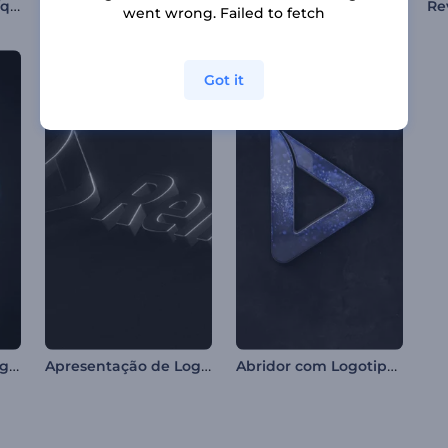
Intro de Respingo Líquido Flamejante
Logotipo Círculos Giratórios
Introdução de Circulos Iluminados
went wrong. Failed to fetch
Got it
Apresentação de Logotipo - Liquído Iridescente
Apresentação de Logo - 3D em Relevo
Abridor com Logotipo Multicor