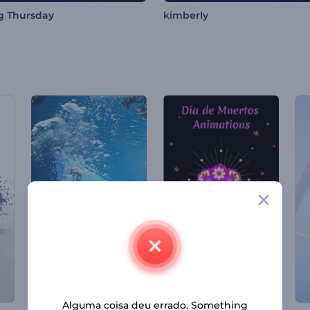
g Thursday
kimberly
Alguma coisa deu errado. Something