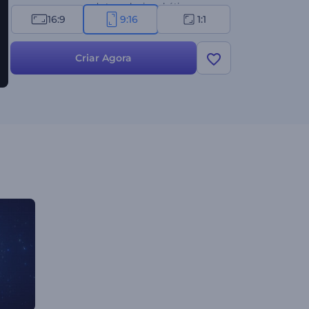
marcas e empresas de tecnologia, robótica,
16:9
9:16
1:1
engenharia, desenvolvimento web, inteligência
artificial ou pesquisa científica. Experimente agora
e cative seu público!
Criar Agora