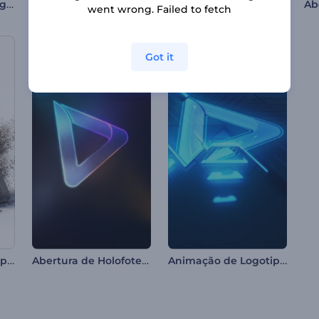
Apresentação de Logo - Partículas Simples
Logotipo revelado da Ocean Life
Animações do Dia dos Mortos
went wrong. Failed to fetch
Got it
Introdução aos Equipamentos de Críquete
Abertura de Holofotes de Neon
Animação de Logotipo Tremor Neon