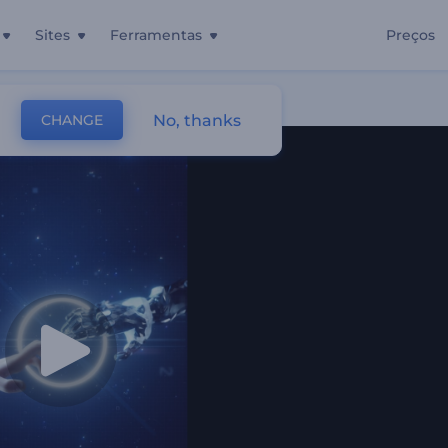
Sites
Ferramentas
Preços
No, thanks
CHANGE