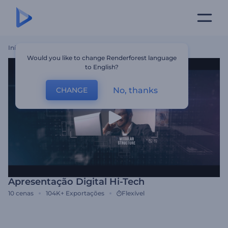
Início
Templates
Apresentação Digital Hi-Tech
Would you like to change Renderforest language
to English?
No, thanks
CHANGE
Apresentação Digital Hi-Tech
10
cenas
104K+
Exportações
Flexível