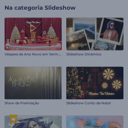
Na categoria
Slideshow
V
éspera de Ano Novo em Vermelho
Slideshow Dinâmico
Show de Premiação
Slideshow Conto de Natal