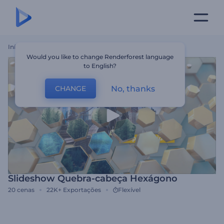
Início
Templates
Slideshow Quebra-Cabeça Hexágono
Would you like to change Renderforest language
to English?
No, thanks
CHANGE
Slideshow Quebra-cabeça Hexágono
20
cenas
22K+
Exportações
Flexível