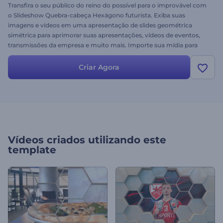
Transfira o seu público do reino do possível para o improvável com
o Slideshow Quebra-cabeça Hexágono futurista. Exiba suas
imagens e vídeos em uma apresentação de slides geométrica
simétrica para aprimorar suas apresentações, vídeos de eventos,
transmissões da empresa e muito mais. Importe sua mídia para
obter sua apresentação de slides em alguns minutos. Sinta a
estética por trás da simetria. Experimente agora mesmo!
Criar Agora
Vídeos criados utilizando este
template