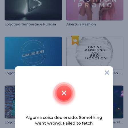
Logotipo Tempestade Furiosa
Abertura Fashion
M
arketing Online e Promoção SEO
Logotipo Clean
Alguma coisa deu errado. Something
L
ogotipo Revelador Metal Derretido
L
ogotipo Revelador Fantasia Florida
went wrong. Failed to fetch