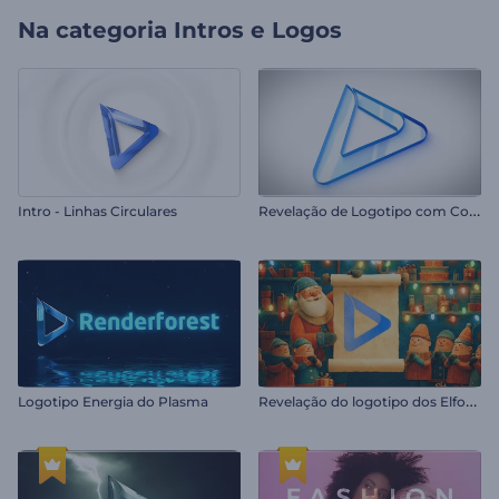
Na categoria
Intros e Logos
R
evelação de Logotipo com Contornos Limpos
Intro - Linhas Circulares
R
evelação do logotipo dos Elfos do Papai Noel
Logotipo Energia do Plasma