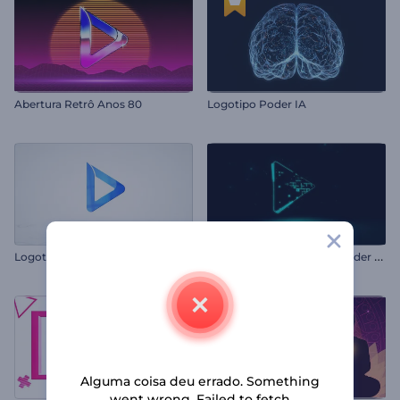
Abertura Retrô Anos 80
Logotipo Poder IA
A
presentação de Logo - Poder Neon
Logotipo brilhoso corporativo
Alguma coisa deu errado. Something
went wrong. Failed to fetch