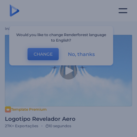
Início
Templates
Logotipo Revelador Aero
Would you like to change Renderforest language
to English?
No, thanks
CHANGE
Template Premium
Logotipo Revelador Aero
27K+
Exportações
10 segundos