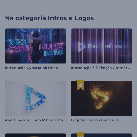
Na categoria
Intros e Logos
I
ntrodução à Refração Cromática
Introdução Cyberpunk Neon
Abertura com Logo Minimalista
Logotipo Fusão Partículas