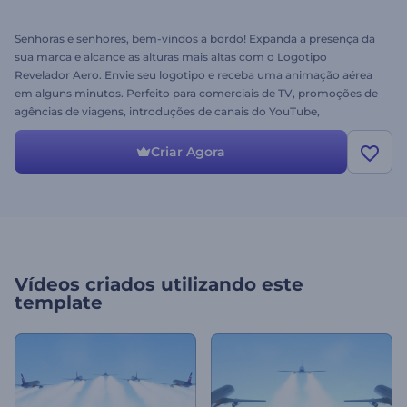
Senhoras e senhores, bem-vindos a bordo! Expanda a presença da
sua marca e alcance as alturas mais altas com o Logotipo
Revelador Aero. Envie seu logotipo e receba uma animação aérea
em alguns minutos. Perfeito para comerciais de TV, promoções de
agências de viagens, introduções de canais do YouTube,
apresentações de empresas e muito mais. Por favor, aperte o cinto
de segurança e experimente imediatamente!
Criar Agora
Vídeos criados utilizando este
template