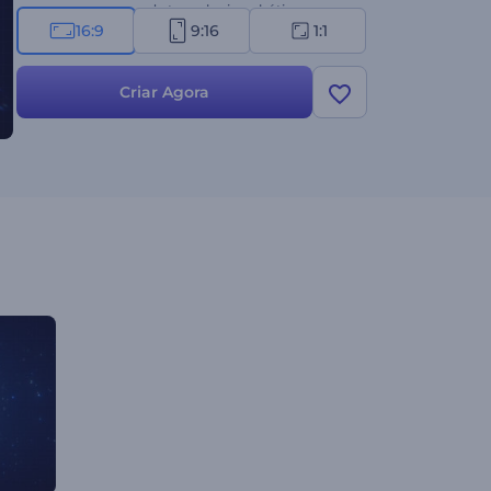
marcas e empresas de tecnologia, robótica,
16:9
9:16
1:1
engenharia, desenvolvimento web, inteligência
artificial ou pesquisa científica. Experimente agora
e cative seu público!
Criar Agora