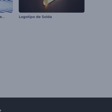
Mundo Mágico em estilo Minecraft
Logotipo de Solda
t