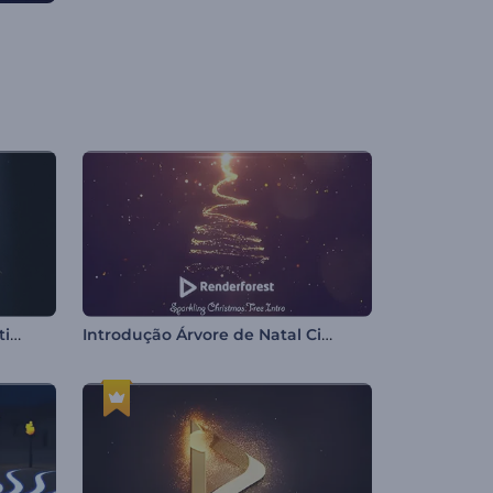
Introdução ao Direito e à Justiça
Introdução Árvore de Natal Cintilante