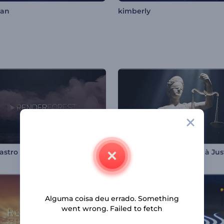
han
kimberly
astro de Explosão
Alguma coisa deu errado. Something
went wrong. Failed to fetch