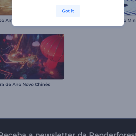
Got it
Logotipo Amanhecer Encantador
ra de Ano Novo Chinês
Receba a newsletter da Renderfores