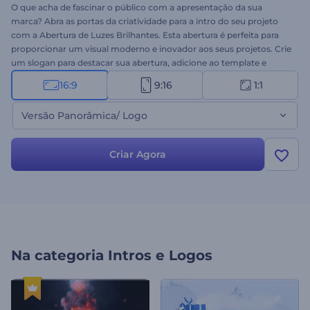
O que acha de fascinar o público com a apresentação da sua
marca? Abra as portas da criatividade para a intro do seu projeto
com a Abertura de Luzes Brilhantes. Esta abertura é perfeita para
proporcionar um visual moderno e inovador aos seus projetos. Crie
um slogan para destacar sua abertura, adicione ao template e
prepare-se para criar uma abertura impressionante para seu vídeo.
16:9
9:16
1:1
Ideal para comerciais de TV, aberturas de apresentações, intros de
canais e muito mais. Experimente agora mesmo!
Versão Panorâmica/ Logo
Criar Agora
Na categoria
Intros e Logos