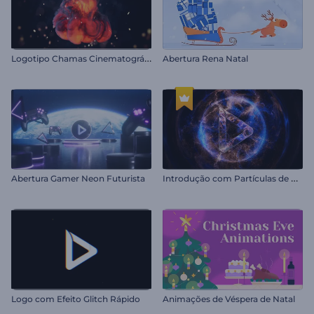
L
ogotipo Chamas Cinematográficas
Abertura Rena Natal
I
ntrodução com Partículas de Chama Neon
Abertura Gamer Neon Futurista
Logo com Efeito Glitch Rápido
Animações de Véspera de Natal