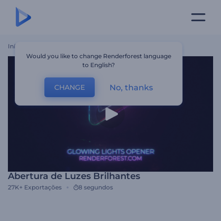
Início
Templates
Abertura De Luzes Brilhantes
Would you like to change Renderforest language
to English?
No, thanks
CHANGE
Abertura de Luzes Brilhantes
27K+
Exportações
8 segundos