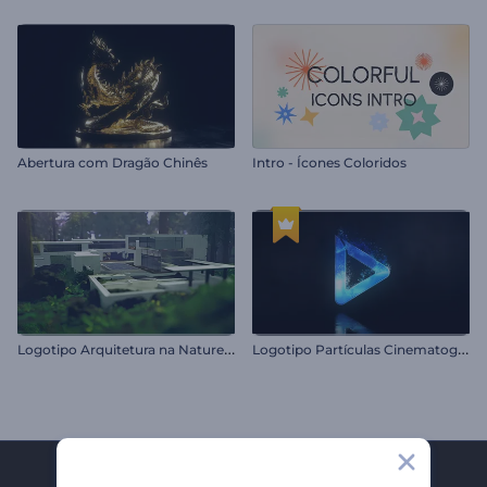
Abertura com Dragão Chinês
Intro - Ícones Coloridos
L
ogotipo Arquitetura na Natureza
L
ogotipo Partículas Cinematográficas