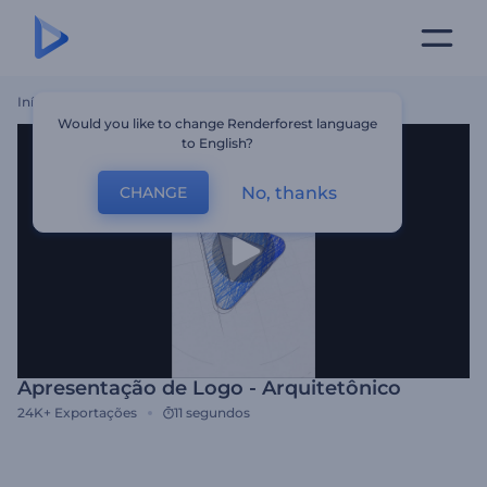
Início
Templates
Apresentação De Logo - Arquitetônico
Would you like to change Renderforest language
to English?
No, thanks
CHANGE
Apresentação de Logo - Arquitetônico
24K+
Exportações
11 segundos