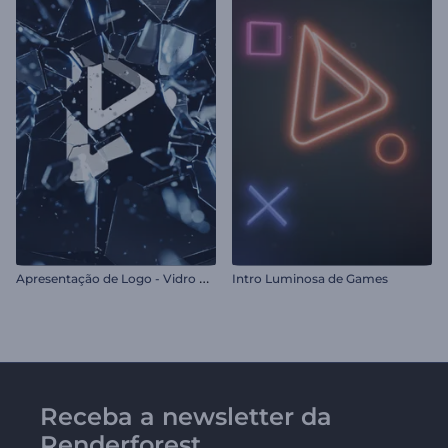
A
presentação de Logo - Vidro Quebrado
Intro Luminosa de Games
Receba a newsletter da
Renderforest