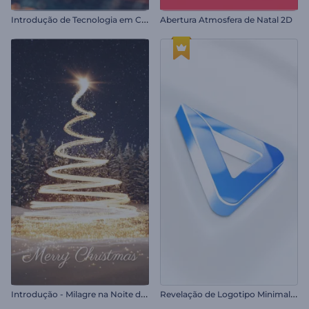
I
ntrodução de Tecnologia em Criptomoedas
Abertura Atmosfera de Natal 2D
I
ntrodução - Milagre na Noite de Natal
R
evelação de Logotipo Minimalista