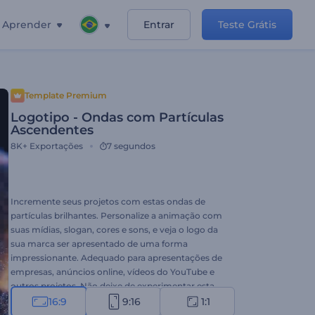
Aprender
Entrar
Teste Grátis
Template Premium
Logotipo - Ondas com Partículas
Ascendentes
8K+
Exportações
7 segundos
Incremente seus projetos com estas ondas de
partículas brilhantes. Personalize a animação com
suas mídias, slogan, cores e sons, e veja o logo da
sua marca ser apresentado de uma forma
impressionante. Adequado para apresentações de
empresas, anúncios online, vídeos do YouTube e
outros projetos. Não deixe de experimentar esta
apresentação de logo!
16:9
9:16
1:1