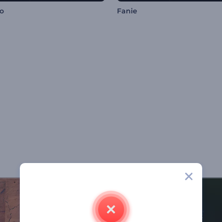
io
Fanie