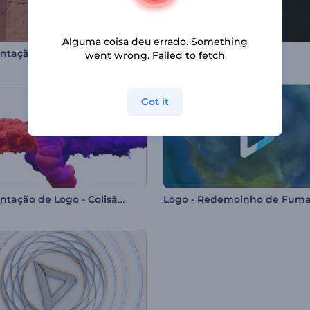
Alguma coisa deu errado. Something
Apresentação de Logotipo - Disparo de Bala
Logo Eletrizante
went wrong. Failed to fetch
Got it
Apresentação de Logo - Colisão de Cores
Logo - Redemoinho de Fum