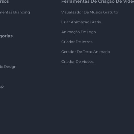
rsos
Ferramentas De Criação De Víde
mentas Branding
Visualizador De Música Gratuito
Criar Animação Grátis
Animação De Logo
gorias
Criador De Intros
Gerador De Texto Animado
Criador De Vídeos
ic Design
up