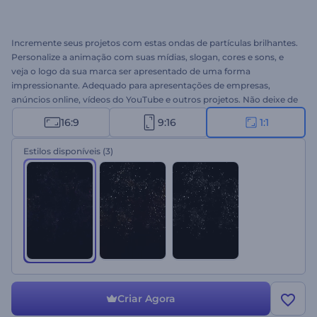
Incremente seus projetos com estas ondas de partículas brilhantes.
Personalize a animação com suas mídias, slogan, cores e sons, e
veja o logo da sua marca ser apresentado de uma forma
impressionante. Adequado para apresentações de empresas,
anúncios online, vídeos do YouTube e outros projetos. Não deixe de
experimentar esta apresentação de logo!
16:9
9:16
1:1
Estilos disponíveis
(3)
Criar Agora