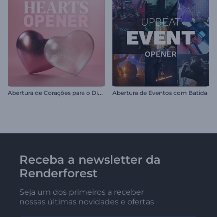
A
bertura de Corações para o Dia dos Namorados
Abertura de Eventos com Batida
Receba a newsletter da
Renderforest
Seja um dos primeiros a receber
nossas últimas novidades e ofertas