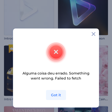
Introdução Business Rápida
Abertura de Holofotes de Neon
Alguma coisa deu errado. Something
went wrong. Failed to fetch
Got it
I
ntro Cinematográfica com Carro
I
ntro - Corações Delicados Caindo