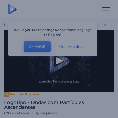
Início
Templates
Logotipo - Ondas Com Partículas Ascendentes
Would you like to change Renderforest language
to English?
No, thanks
CHANGE
Template Premium
Logotipo - Ondas com Partículas
Ascendentes
671
Exportações
7 segundos