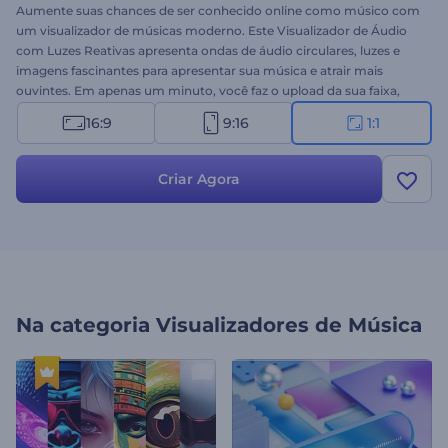
Aumente suas chances de ser conhecido online como músico com
um visualizador de músicas moderno. Este Visualizador de Áudio
com Luzes Reativas apresenta ondas de áudio circulares, luzes e
imagens fascinantes para apresentar sua música e atrair mais
ouvintes. Em apenas um minuto, você faz o upload da sua faixa,
digita seu nome e cria um visualizador de músicas moderno para
16:9
9:16
1:1
apresentar seu novo single, álbum ou faixa. Ideal para divulgação
de músicas techno, dance, hip-hop, eletrônica e até transmissões
ao vivo. Liberte sua criatividade e leve sua música ao próximo nível
Criar Agora
com este poderoso visualizador. Dê uma chance agora!
Na categoria
Visualizadores de Música