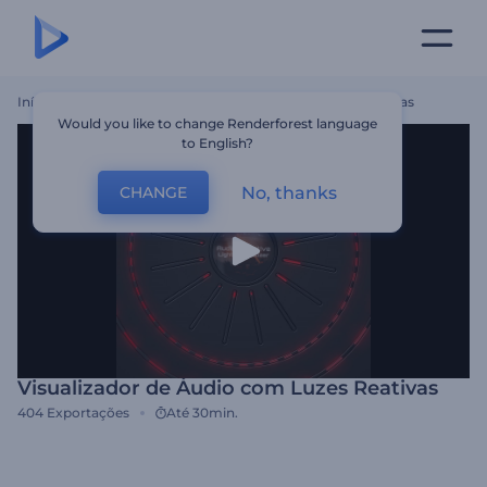
Início
Templates
Visualizador De Áudio Com Luzes Reativas
Would you like to change Renderforest language
to English?
No, thanks
CHANGE
Visualizador de Áudio com Luzes Reativas
404
Exportações
Até 30min.