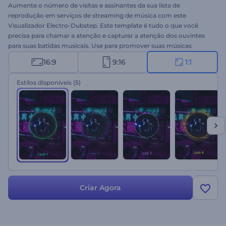
Aumente o número de visitas e assinantes da sua lista de
reprodução em serviços de streaming de música com este
Visualizador Electro-Dubstep. Este template é tudo o que você
precisa para chamar a atenção e capturar a atenção dos ouvintes
para suas batidas musicais. Use para promover suas músicas
electro, hip-hop e dance nas melhores plataformas de música
16:9
9:16
1:1
digital. Ideal para uma ampla variedade de projetos, incluindo
singles, novos álbuns, promoções de músicas e muito mais.
Estilos disponíveis
(5)
Experimente agora!
Criar Agora