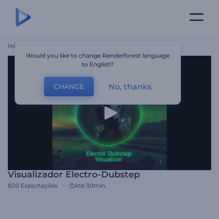
Início
Templates
Visualizador Electro-Dubstep
Would you like to change Renderforest language
to English?
No, thanks
CHANGE
Visualizador Electro-Dubstep
820
Exportações
Até 30min.