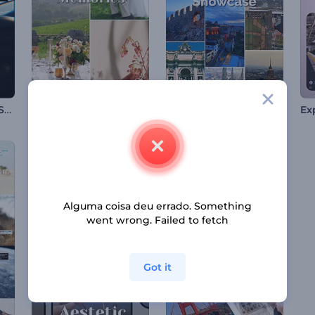
A Viagem dos Seus Sonhos
Memórias do Casamento dos Sonhos
Mostruário de Locais Imperdíveis
Alguma coisa deu errado. Something
went wrong. Failed to fetch
Got it