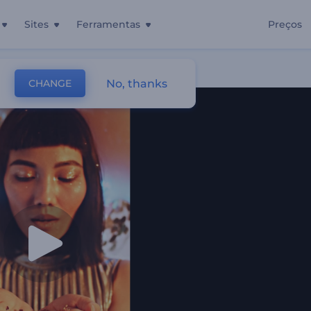
Sites
Ferramentas
Preços
No, thanks
CHANGE