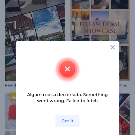
R
eel de Destaques de Hotel Luxuoso
Mostruário da Casa dos Sonhos
Alguma coisa deu errado. Something
went wrong. Failed to fetch
Got it