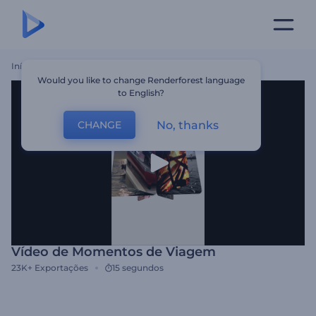
Início
Templates
Vídeo De Momentos De Viagem
Would you like to change Renderforest language
to English?
No, thanks
CHANGE
Vídeo de Momentos de Viagem
23K+
Exportações
15 segundos