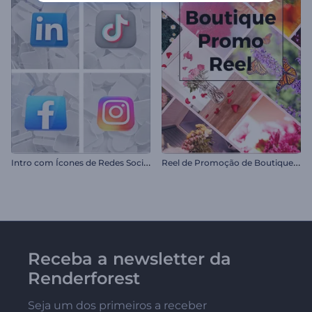
I
ntro com Ícones de Redes Sociais
R
eel de Promoção de Boutique Floral
Receba a newsletter da
Renderforest
Seja um dos primeiros a receber