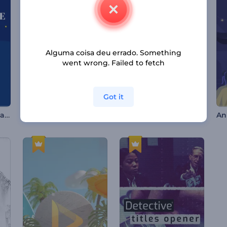
Alguma coisa deu errado. Something
went wrong. Failed to fetch
Got it
Animações do Dia da Independência dos EUA
Abertura de Comida Saudável
Abertura Militar / Dia da Vitória