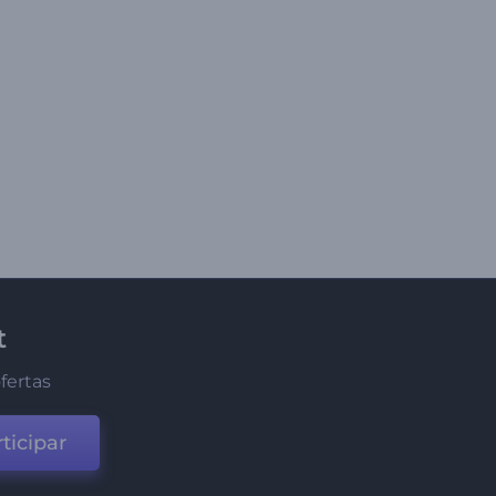
t
fertas
ticipar