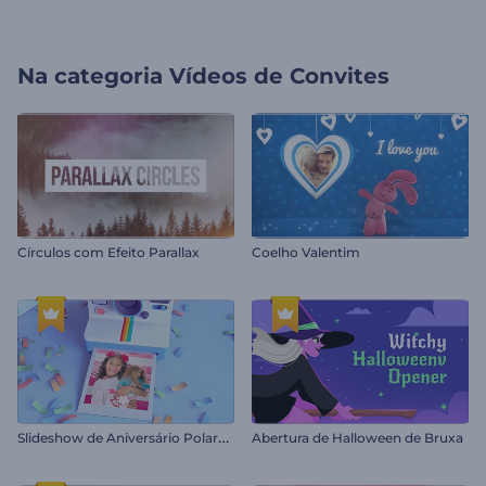
Na categoria
Vídeos de Convites
Círculos com Efeito Parallax
Coelho Valentim
S
lideshow de Aniversário Polaroid 3D
Abertura de Halloween de Bruxa