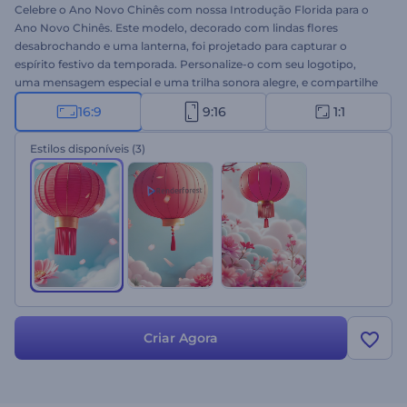
Celebre o Ano Novo Chinês com nossa Introdução Florida para o
Ano Novo Chinês. Este modelo, decorado com lindas flores
desabrochando e uma lanterna, foi projetado para capturar o
espírito festivo da temporada. Personalize-o com seu logotipo,
uma mensagem especial e uma trilha sonora alegre, e compartilhe
com seu público. Seja para enviar votos pessoais ou corporativos,
16:9
9:16
1:1
compartilhar ofertas especiais ou fazer anúncios de feriados, este
modelo é perfeito para seus projetos. Crie agora!
Estilos disponíveis
(3)
Criar Agora