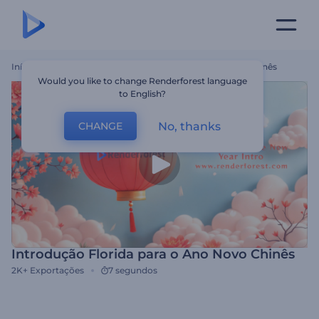
Início
Templates
Introdução Florida Para O Ano Novo Chinês
Would you like to change Renderforest language
to English?
No, thanks
CHANGE
Introdução Florida para o Ano Novo Chinês
2K+
Exportações
7 segundos