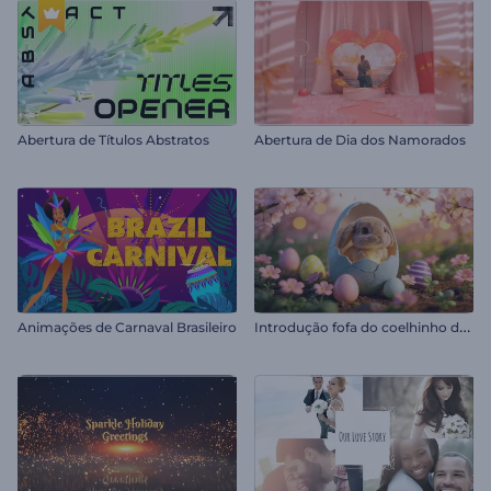
Abertura de Títulos Abstratos
Abertura de Dia dos Namorados
I
ntrodução fofa do coelhinho da Páscoa
Animações de Carnaval Brasileiro