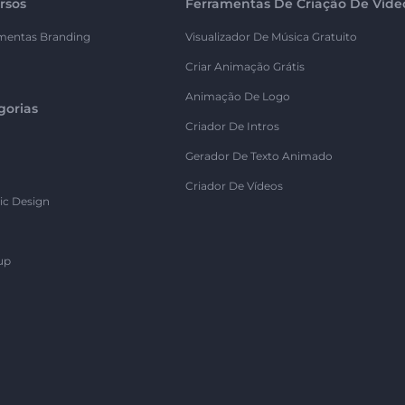
rsos
Ferramentas De Criação De Víde
mentas Branding
Visualizador De Música Gratuito
Criar Animação Grátis
Animação De Logo
gorias
Criador De Intros
Gerador De Texto Animado
Criador De Vídeos
ic Design
up