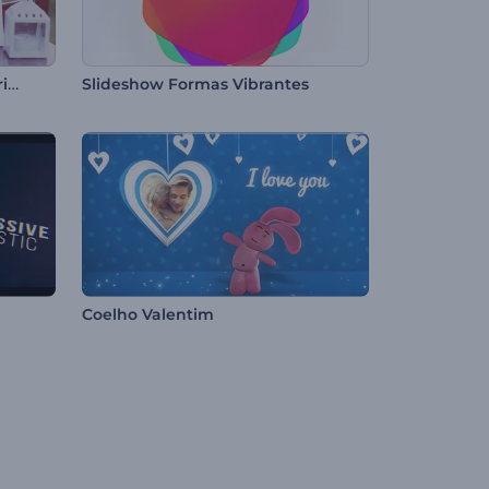
Galeria de Fotos - Jardim Florido
Slideshow Formas Vibrantes
h
Coelho Valentim