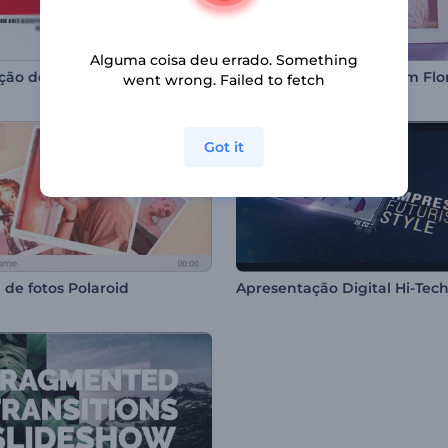
Alguma coisa deu errado. Something
ção de YouTube
went wrong. Failed to fetch
Got it
 de fotos Polaroid
Apresentação Digital Hi-Tec