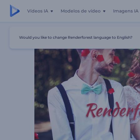
Vídeos IA
Modelos de vídeo
Imagens IA
Início
Templates
Slideshow De Casamento Moderno
Would you like to change Renderforest language to English?