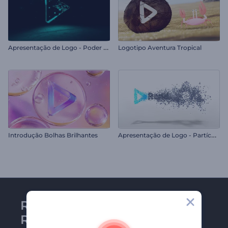
A
presentação de Logo - Poder Neon
Logotipo Aventura Tropical
A
presentação de Logo - Partículas Simples
Introdução Bolhas Brilhantes
Receba a newsletter da
Renderforest