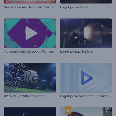
V
éspera de Ano Novo em Vermelho
Logotipo de Solda
A
presentação de Logo - Formas Abstratas
Logotipo Luz Estúdio
L
ogotipo Revelador Multicamadas
Intro de Partida de Futebol