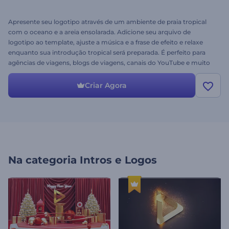
Apresente seu logotipo através de um ambiente de praia tropical
com o oceano e a areia ensolarada. Adicione seu arquivo de
logotipo ao template, ajuste a música e a frase de efeito e relaxe
enquanto sua introdução tropical será preparada. É perfeito para
agências de viagens, blogs de viagens, canais do YouTube e muito
mais. Experimente agora a Apresentação de Logotipo Praia
Tropical!
Criar Agora
Na categoria
Intros e Logos