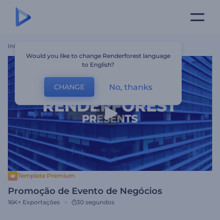
Início
Templates
Promoção De Evento De Negócios
Would you like to change Renderforest language
to English?
No, thanks
CHANGE
Template Premium
Promoção de Evento de Negócios
16K+
Exportações
30 segundos