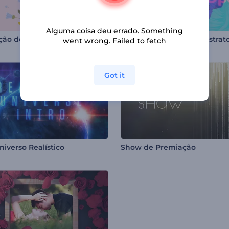
Alguma coisa deu errado. Something
ão de Dia das Mães
Abertura com Visual Abstrat
went wrong. Failed to fetch
Got it
niverso Realístico
Show de Premiação