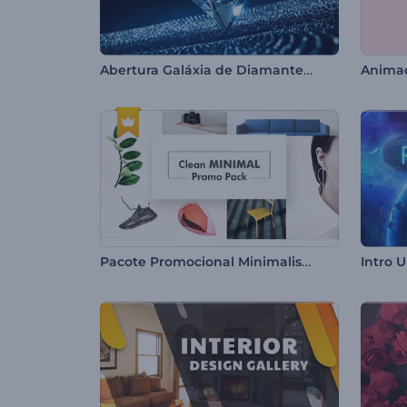
Abertura Galáxia de Diamantes Brilhantes
Animaç
Pacote Promocional Minimalista
Intro U