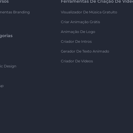
rsos
Ferramentas De Criação De Víde
mentas Branding
Visualizador De Música Gratuito
Criar Animação Grátis
Animação De Logo
gorias
Criador De Intros
Gerador De Texto Animado
Criador De Vídeos
ic Design
up