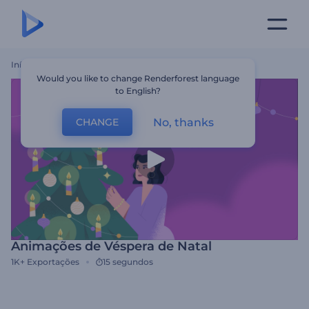
Início
Templates
Animações De Véspera De Natal
Would you like to change Renderforest language
to English?
No, thanks
CHANGE
Animações de Véspera de Natal
1K+
Exportações
15 segundos