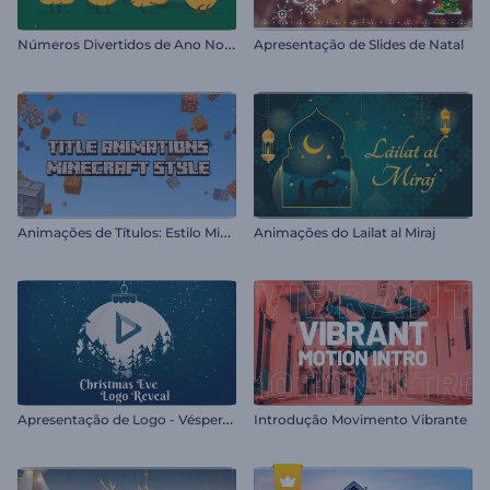
N
úmeros Divertidos de Ano Novo
Apresentação de Slides de Natal
A
nimações de Títulos: Estilo Minecraft
Animações do Lailat al Miraj
A
presentação de Logo - Véspera de Natal
Introdução Movimento Vibrante