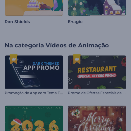
Ron Shields
Enagic
Na categoria
Vídeos de Animação
P
romoção de App com Tema Escuro
P
romo de Ofertas Especiais de Restaurante