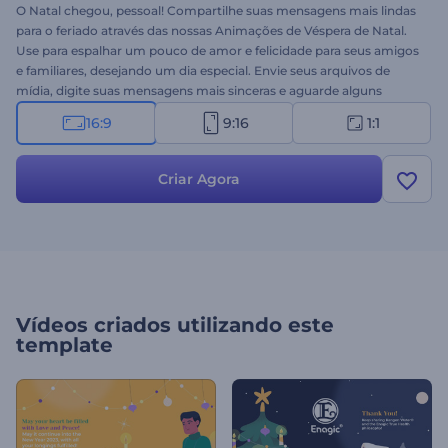
O Natal chegou, pessoal! Compartilhe suas mensagens mais lindas
para o feriado através das nossas Animações de Véspera de Natal.
Use para espalhar um pouco de amor e felicidade para seus amigos
e familiares, desejando um dia especial. Envie seus arquivos de
mídia, digite suas mensagens mais sinceras e aguarde alguns
minutos para obter uma animação profissional. Ideal para
16:9
9:16
1:1
mensagens de feriado, convites para jantar, saudações em vídeo e
muito mais. Experimente agora!
Criar Agora
Vídeos criados utilizando este
template