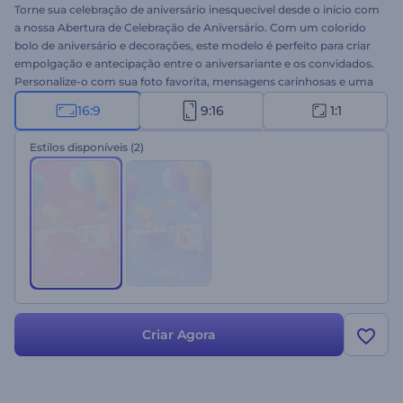
Torne sua celebração de aniversário inesquecível desde o início com
a nossa Abertura de Celebração de Aniversário. Com um colorido
bolo de aniversário e decorações, este modelo é perfeito para criar
empolgação e antecipação entre o aniversariante e os convidados.
Personalize-o com sua foto favorita, mensagens carinhosas e uma
faixa musical animada para criar uma introdução única para sua
16:9
9:16
1:1
celebração. Perfeito para aberturas de festas de aniversário, cartões
de felicitações, vídeos de convite e muito mais. Experimente agora!
Estilos disponíveis
(2)
Criar Agora