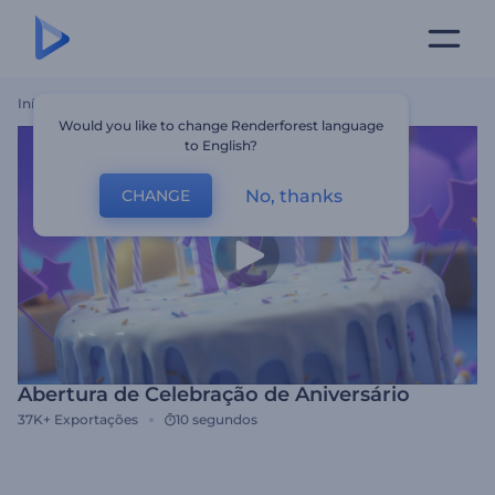
Início
Templates
Abertura De Celebração De Aniversário
Would you like to change Renderforest language
to English?
No, thanks
CHANGE
Abertura de Celebração de Aniversário
37K+
Exportações
10 segundos