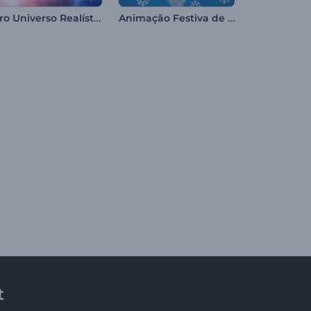
Intro Universo Realístico
Animação Festiva de Natal com Pinball
t