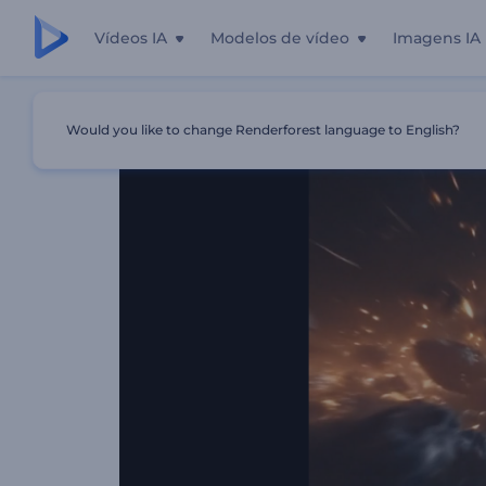
Vídeos IA
Modelos de vídeo
Imagens IA
Início
Templates
Introdução Às Pedras Celestiais
Would you like to change Renderforest language to English?