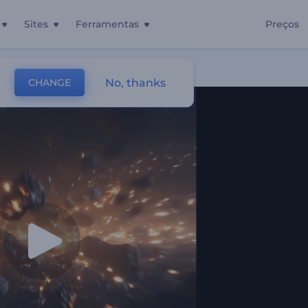
Sites
Ferramentas
Preços
No, thanks
CHANGE