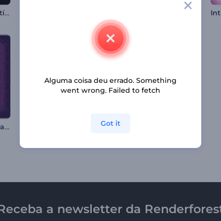
Introdução com Partículas de Chama Neon
Introdução de Partículas de Chamas Brilhantes
Abertura de Urso de Natal
Alguma coisa deu errado. Something
went wrong. Failed to fetch
Got it
Animações do Dia da Independência da Índia
Introdução com Trilhas de Velocidade de Carro
Apresentação de Logo - Esferas Cinéticas
Receba a newsletter da Renderfores