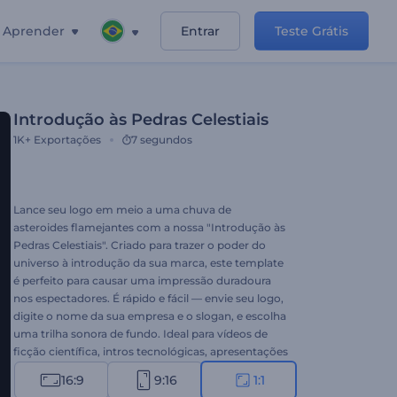
Aprender
Entrar
Teste Grátis
Introdução às Pedras Celestiais
1K+
Exportações
7 segundos
Lance seu logo em meio a uma chuva de
asteroides flamejantes com a nossa "Introdução às
Pedras Celestiais". Criado para trazer o poder do
universo à introdução da sua marca, este template
é perfeito para causar uma impressão duradoura
nos espectadores. É rápido e fácil — envie seu logo,
digite o nome da sua empresa e o slogan, e escolha
uma trilha sonora de fundo. Ideal para vídeos de
ficção científica, intros tecnológicas, apresentações
épicas e outros projetos com temática espacial.
16:9
9:16
1:1
Experimente agora!