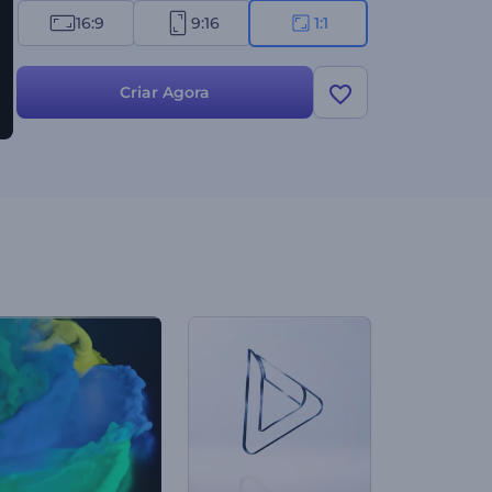
16:9
9:16
1:1
Criar Agora