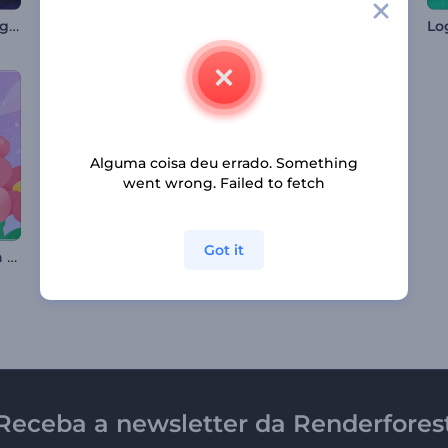
Apresentação de Logo - Trilhas Eruptivas
Introdução da Aranha de Halloween
Abertura com Esferas de Neon
Alguma coisa deu errado. Something
went wrong. Failed to fetch
Got it
Introdução fofa para o Dia dos Namorados
Logotipo Revelador Multicamadas
Introdução Futurista Moderna
Receba a newsletter da Renderfores