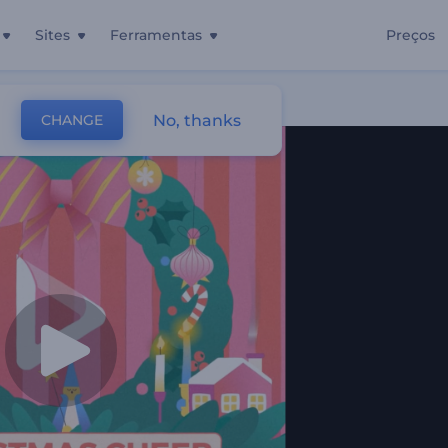
Sites
Ferramentas
Preços
No, thanks
CHANGE