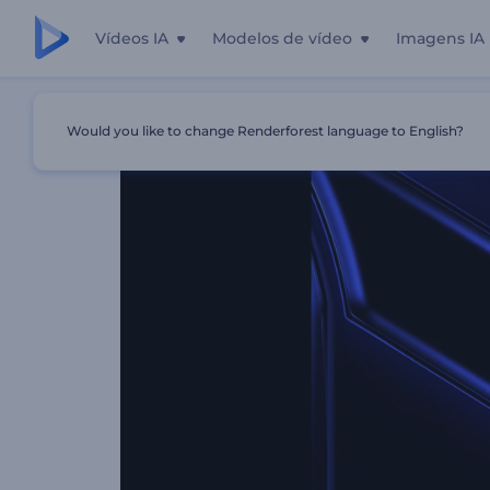
Vídeos IA
Modelos de vídeo
Imagens IA
Início
Templates
Intro Com Luz Escura
Would you like to change Renderforest language to English?