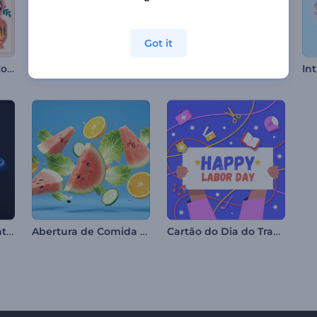
Got it
Abertura de Vídeo Colorida para o Ramadã
Apresentação de Logotipo Explosão de Gelo
Celebração do Ano Novo Chinês
Introdução com Contornos de Neon
Abertura de Comida Saudável
Cartão do Dia do Trabalho