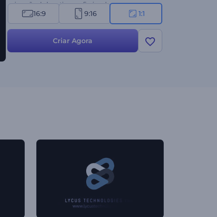
animação de logotipo profissional em apenas
16:9
9:16
1:1
alguns minutos. Experimente agora!
Criar Agora