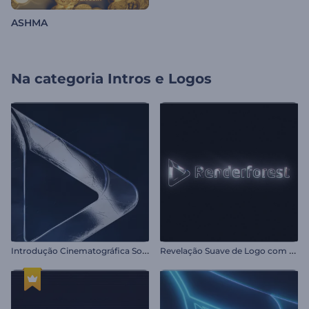
ASHMA
Na categoria
Intros e Logos
I
ntrodução Cinematográfica Sombria
R
evelação Suave de Logo com Luz