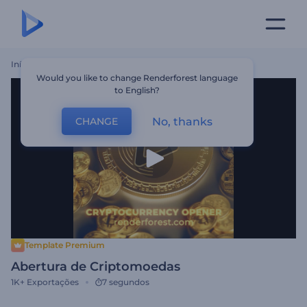
Início
Templates
Abertura De Criptomoedas
Would you like to change Renderforest language
to English?
No, thanks
CHANGE
Template Premium
Abertura de Criptomoedas
1K+
Exportações
7 segundos