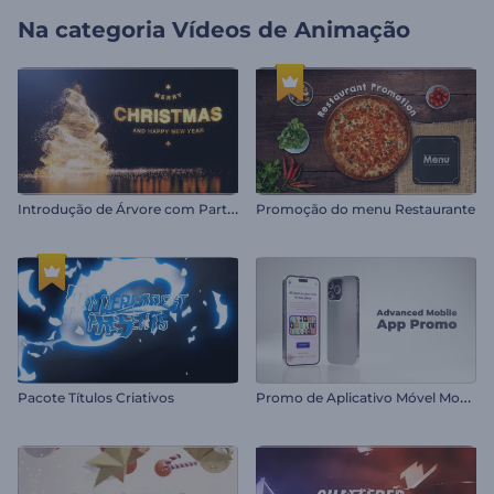
Na categoria
Vídeos de Animação
I
ntrodução de Árvore com Partículas Brilhantes
Promoção do menu Restaurante
P
romo de Aplicativo Móvel Moderno
Pacote Títulos Criativos