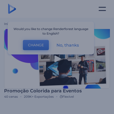
Início
Templates
Promoção Colorida Para Eventos
Would you like to change Renderforest language
to English?
No, thanks
CHANGE
Promoção Colorida para Eventos
40
cenas
209K+
Exportações
Flexível