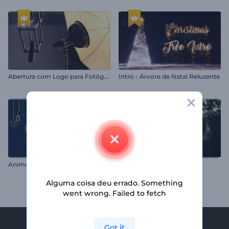
A
bertura com Logo para Fotógrafos
Intro - Árvore de Natal Reluzente
Animações do Eid al-Adha
Logo de DNA
Alguma coisa deu errado. Something
went wrong. Failed to fetch
Got it